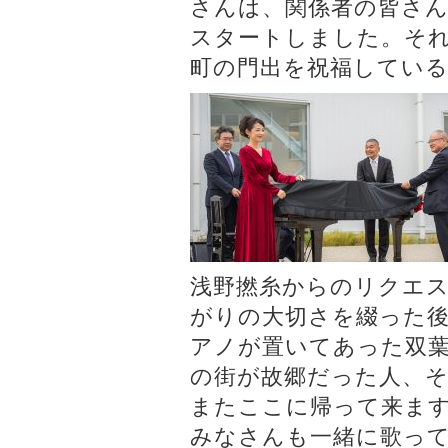
さんは、関係者の皆さ
スタートしました。そ
町の門出を祝福してい
浅野撚糸からのリクエ
がりの大切さを綴った
アノが置いてあった双
の街が故郷だった人、
またここに帰って来ま
みなさんも一緒に歌っ