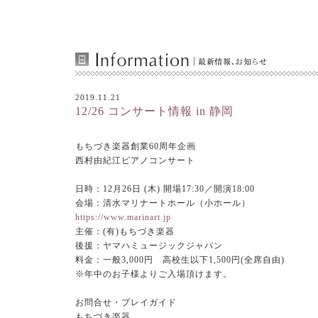
2019.11.21
12/26 コンサート情報 in 静岡
もちづき楽器創業60周年企画
西村由紀江ピアノコンサート
日時：12月26日 (木) 開場17:30／開演18:00
会場：清水マリナートホール（小ホール）
https://www.marinart.jp
主催：(有)もちづき楽器
後援：ヤマハミュージックジャパン
料金：一般3,000円 高校生以下1,500円(全席自由)
※年中のお子様よりご入場頂けます。
お問合せ・プレイガイド
もちづき楽器