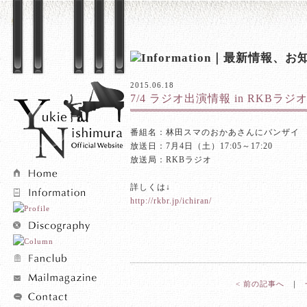
2015.06.18
7/4 ラジオ出演情報 in RKBラジ
番組名：林田スマのおかあさんにバンザイ
放送日：7月4日（土）17:05～17:20
放送局：RKBラジオ
詳しくは↓
http://rkbr.jp/ichiran/
< 前の記事へ
｜