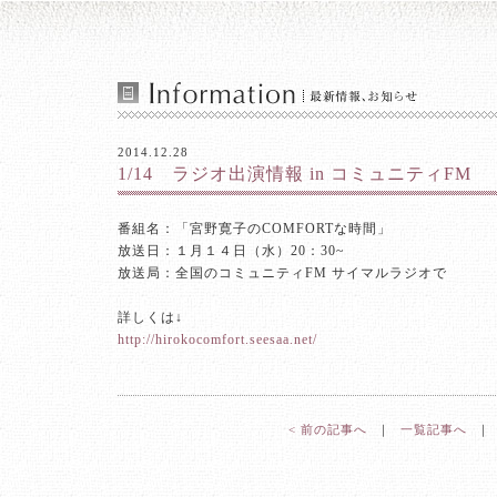
2014.12.28
1/14 ラジオ出演情報 in コミュニティFM
番組名：「宮野寛子のCOMFORTな時間」
放送日：１月１４日（水）20：30~
放送局：全国のコミュニティFM サイマルラジオで
詳しくは↓
http://hirokocomfort.seesaa.net/
< 前の記事へ
｜
一覧記事へ
｜