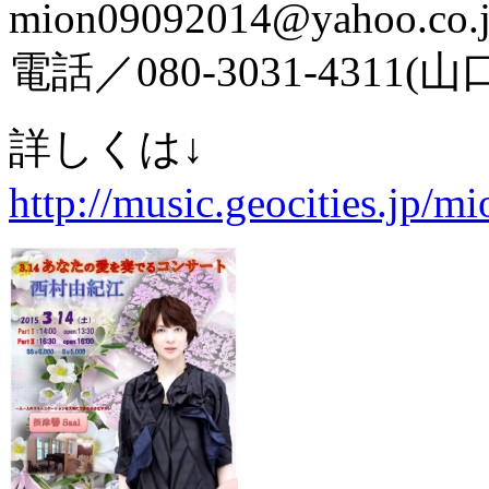
mion09092014@yahoo.co.
電話／080-3031-4311(
詳しくは↓
http://music.geocities.jp/