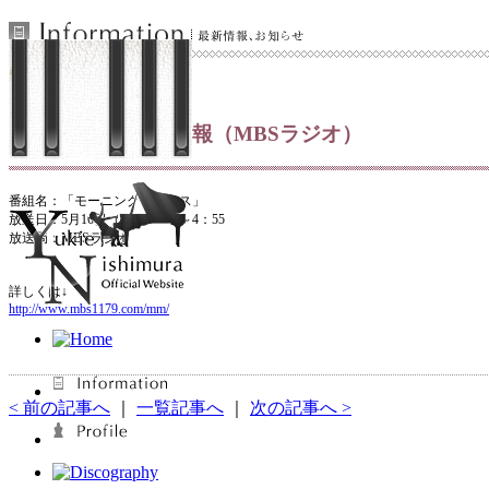
2014.05.14
5/16 ラジオ出演情報（MBSラジオ）
番組名：「モーニングミックス」
放送日：5月16日（金）4：00～4：55
放送局：MBSラジオ
詳しくは↓
http://www.mbs1179.com/mm/
< 前の記事へ
｜
一覧記事へ
｜
次の記事へ >