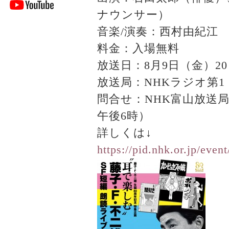
ナウンサー）
音楽/演奏：西村由紀江
料金：入場無料
放送日：8月9日（金）20：0
放送局：NHKラジオ第1
問合せ：NHK富山放送局イ
午後6時）
詳しくは↓
https://pid.nhk.or.jp/eve