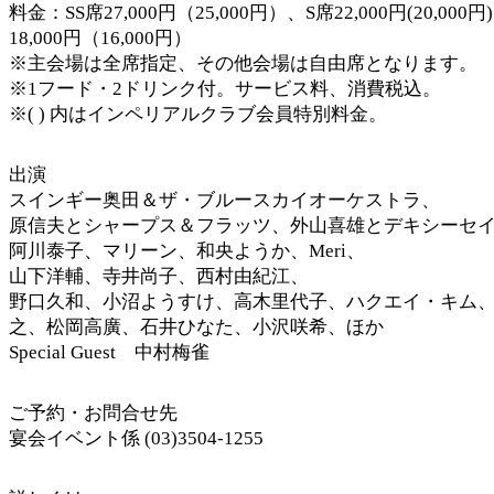
料金：SS席27,000円（25,000円）、S席22,000円(20,000
18,000円（16,000円）
※主会場は全席指定、その他会場は自由席となります。
※1フード・2ドリンク付。サービス料、消費税込。
※( ) 内はインペリアルクラブ会員特別料金。
出演
スインギー奥田＆ザ・ブルースカイオーケストラ、
原信夫とシャープス＆フラッツ、外山喜雄とデキシーセ
阿川泰子、マリーン、和央ようか、Meri、
山下洋輔、寺井尚子、西村由紀江、
野口久和、小沼ようすけ、高木里代子、ハクエイ・キム
之、松岡高廣、石井ひなた、小沢咲希、ほか
Special Guest 中村梅雀
ご予約・お問合せ先
宴会イベント係 (03)3504-1255