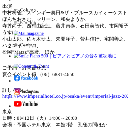
出演
中村梅雀、スインギー奥田&ザ・ブルースカイオーケスト
ぼんちおさむ、マリーン、和央ようか、
寺井尚子、西村由紀江、藤井貞泰、石田美智代、市岡裕
うすけ
小山太郎、佐々木研太、朱夏洋子、菅井信行、宅間善之
ハクエイ・キム、
松岡‟Matzz”高廣、 ほか
ご予約・お問合せ先
宴会イベント係 （06）6881-4650
詳しくは
https://www.imperialhotel.co.jp/osaka/event/imperial-jazz-2
東京
日時：8月12日（火）14:00～20:00
会場：帝国ホテル東京 本館2階 孔雀の間ほか