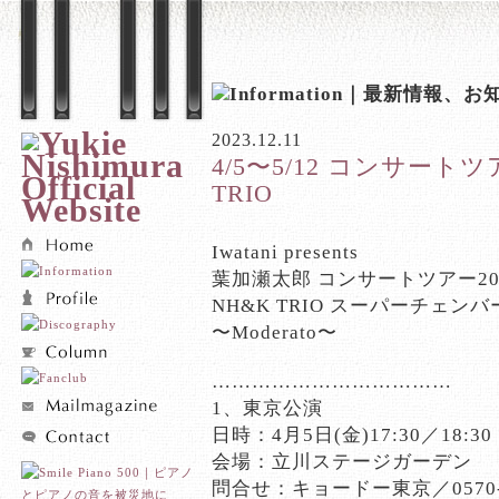
2023.12.11
4/5〜5/12 コンサートツ
TRIO
Iwatani presents
葉加瀬太郎 コンサートツアー20
NH&K TRIO スーパーチェン
〜Moderato〜
………………………………
1、東京公演
日時：4月5日(金)17:30／18:30
会場：立川ステージガーデン
問合せ：キョードー東京／0570-5