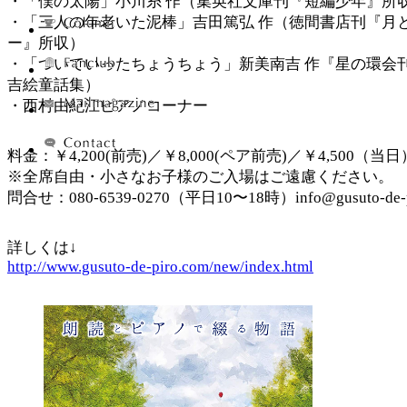
・「僕の太陽」小川糸 作（集英社文庫刊『短編少年』所
・「三人の年老いた泥棒」吉田篤弘 作（徳間書店刊『月
ー』所収）
・「ついていったちょうちょう」新美南吉 作『星の環会
吉絵童話集）
・西村由紀江ピアノコーナー
料金：￥4,200(前売)／￥8,000(ペア前売)／￥4,500（当日
※全席自由・小さなお子様のご入場はご遠慮ください。
問合せ：080-6539-0270（平日10〜18時）info@gusuto-de-p
詳しくは↓
http://www.gusuto-de-piro.com/new/index.html