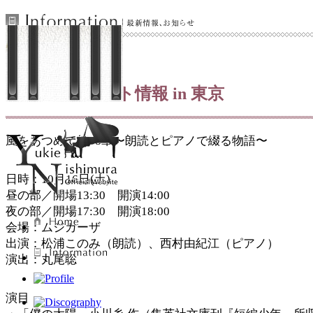
2021.08.06
10/16 コンサート情報 in 東京
風をあつめて第18章〜朗読とピアノで綴る物語〜
日時：10月16日(土)
昼の部／開場13:30 開演14:00
夜の部／開場17:30 開演18:00
会場：ムジカーザ
出演：松浦このみ（朗読）、西村由紀江（ピアノ）
演出：丸尾聡
演目